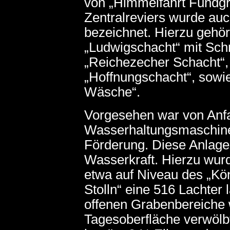
von „Himmelfahrt Fundgru
Zentralreviers wurde auc
bezeichnet. Hierzu gehör
„Ludwigschacht“ mit Sch
„Reichezecher Schacht“,
„Hoffnungschacht“, sowi
Wäsche“.
Vorgesehen war von Anf
Wasserhaltungsmaschinen
Förderung. Diese Anlagen
Wasserkraft. Hierzu wur
etwa auf Niveau des „Kön
Stolln“ eine 516 Lachter
offenen Grabenbereiche 
Tagesoberfläche verwölb