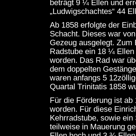
beträgt 9 ¼ Ellen und er
„Ludwigschachtes“ 44 El
Ab 1858 erfolgte der Ei
Schacht. Dieses war von
Gezeug ausgelegt. Zum B
Radstube ein 18 ¼ Ellen
worden. Das Rad war übe
dem doppelten Gestänge
waren anfangs 5 12zölli
Quartal Trinitatis 1858 
Für die Förderung ist a
worden. Für diese Einric
Kehrradstube, sowie ein
teilweise in Mauerung g
Ellen hoch und 3 ¾ Ellen